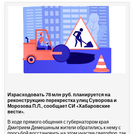
Израсходовать 78 млн руб. планируется на
реконструкцию перекрестка улиц Суворова и
Морозова П.Л., сообщает СИ «Хабаровские
вести».
В ходе прямого общения с губернатором края
Дмитрием Демешиным жители обратились к нему с
просьбой восстановить на этом участке светофор, так