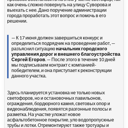
как очень сложно повернуть на улицу Суворова и
выехать с нее. Дано поручение администрации
города проработать этот вопрос и помочь в его
решении.
— К 17 июня должен завершиться конкурс и
определиться подрядчик на проведение работ, —
разъяснил ситуацию
начальник городского
управления дорог и внешнего благоустройства
Сергей Егоров
. — После этого в течение 10 дней
мы подписываем контракт с компанией-
победителем, и она приступает к реконструкции
данного участка.
Здесь планируется установка не только новых
светофоров, но и остановочных павильонов,
ограждения, бордюрного камня, световых опор и
видеонаблюдения, появятся разгонные полосы и
разметка. На участке уложат новое
асфальтобетонное покрытие, уло водопропускные
трубы и лотки. Отремонтируют также тротуары и