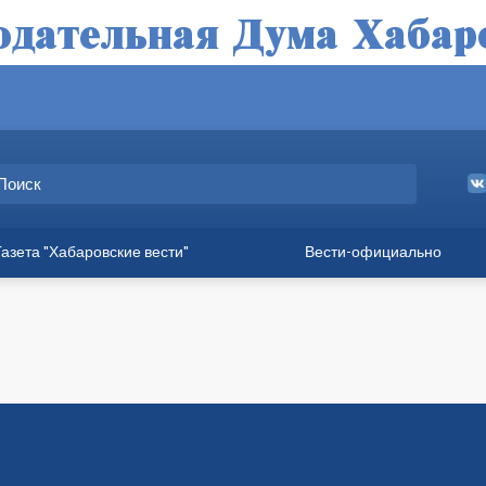
Газета "Хабаровские вести"
Вести-официально
ные выпуски
а
вет
твия
ия для хабаровчан
иния