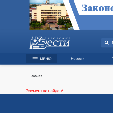
Новости
МЕНЮ
165 лет Хабаровску
Специаль
Происшествия
Экономик
Главная
Культура
Вопрос-от
Спорт
Происшес
Элемент не найден!
Общество
Культура
Политика
Информац
Экономика
Горячая л