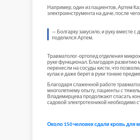
Например, один из пациентов, Артем К
электроинструмента на даче, после че
— Болгарку закусило, и руку вместе с
поделился Артем.
Травматолог-ортопед отделения микрох
руке функционал. Благодаря развитию м
перенесли на сосуды кисти, что позво
кулак и даже берет в руки тонкие предм
Благодаря слаженной работе травматол
многолетнему опыту, пациенты с тяжел
Владимирцева продолжают спасать коне
садовой электротехникой необходимо с
Около 150 человек сдали кровь для