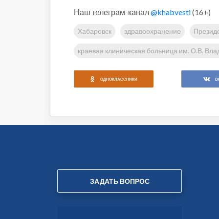
Наш телеграм-канал
@khabvesti
(16+)
Хабаровск
здравоохранение
Презид
краевая клиническая больница им. О.В. Вл
ОДНОКЛАССНИКИ
В
ЗАДАТЬ ВОПРОС