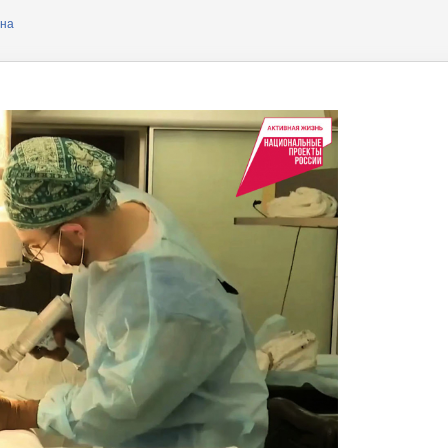
ера
она