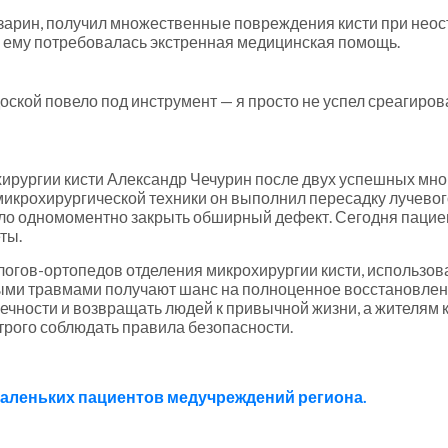
азарин, получил множественные повреждения кисти при нео
го ему потребовалась экстренная медицинская помощь.
 доской повело под инструмент — я просто не успел среагиро
ирургии кисти Александр Чечурин после двух успешных мн
икрохирургической техники он выполнил пересадку лучевого
лило одномоментно закрыть обширный дефект. Сегодня пацие
еты.
огов-ортопедов отделения микрохирургии кисти, использо
ыми травмами получают шанс на полноценное восстановлени
чности и возвращать людей к привычной жизни, а жителям к
трого соблюдать правила безопасности.
 маленьких пациентов медучреждений региона.