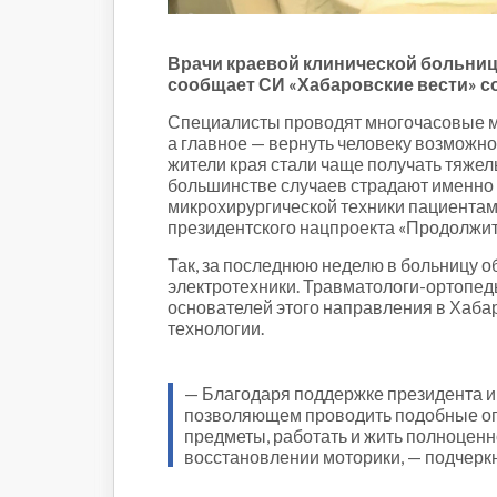
Строительство и городская
среда
Объясняем
Врачи краевой клинической больниц
Новогоднее
сообщает СИ «Хабаровские вести» со
Духовность
Специалисты проводят многочасовые ми
Паводок-2021
а главное — вернуть человеку возможнос
жители края стали чаще получать тяжелы
Антифейк
большинстве случаев страдают именно 
Паводок-2022
микрохирургической техники пациентам
Выборы-2022
президентского нацпроекта «Продолжит
Так, за последнюю неделю в больницу 
электротехники. Травматологи-ортопед
основателей этого направления в Хаба
технологии.
— Благодаря поддержке президента 
позволяющем проводить подобные опер
предметы, работать и жить полноценно
восстановлении моторики, — подчерк