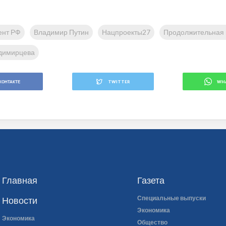
ент РФ
Владимир Путин
Нацпроекты27
Продолжительная 
адимирцева
КОНТАКТЕ
TWITTER
WH
Главная
Газета
Специальные выпуски
Новости
Экономика
Экономика
Общество