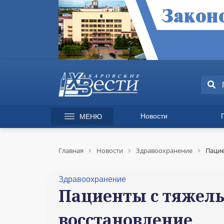
Новости
МЕНЮ
165 лет Хабаровску
Специаль
Происшествия
Экономик
Главная
Новости
Здравоохранение
Пацие
Культура
Вопрос-от
Спорт
Происшес
Здравоохранение
Общество
Культура
Пациенты с тяжелы
Политика
Информац
восстановление
Экономика
Горячая л