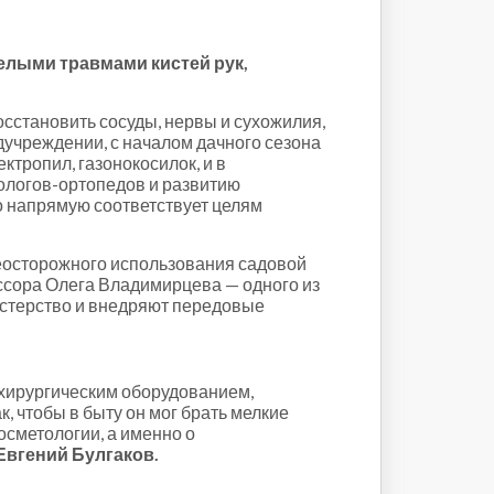
елыми травмами кистей рук,
сстановить сосуды, нервы и сухожилия,
едучреждении, с началом дачного сезона
ктропил, газонокосилок, и в
ологов-ортопедов и развитию
о напрямую соответствует целям
неосторожного использования садовой
ссора Олега Владимирцева — одного из
астерство и внедряют передовые
хирургическим оборудованием,
, чтобы в быту он мог брать мелкие
осметологии, а именно о
Евгений Булгаков.