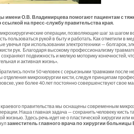
ы имени О.В. Владимирцева помогают пациентам с тяж
 ссылкой на пресс-службу правительства края.
крохирургические операции, позволяющие шаг за шагом во
ть пользоваться рукой в быту и работать. Как отметили в м
е увечья при использовании электротехники — болгарок, эле
кисти рук. Благодаря высокому профессионализму травмат
 сохраняют подвижность и мелкую моторику конечностей, чт
ельная и активная жизнь».
обратились почти 50 человек с серьезными травмами после 
ы отделения микрохирургии кисти, следуя принципам профе
ровске, уже более 40 лет постоянно совершенствуют свое м
и краевого правительства мы оснащены современным микро
ации. Наша главная задача — сохранить человеку кисть так
й жизнью. Здесь речь идет не о пластической хирургии или к
нул
заместитель главного врача по хирургии больницы 