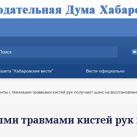
Газета "Хабаровские вести"
Вести-официально
ные выпуски
а
нты с тяжелыми травмами кистей рук получают шанс на восстановлен
вет
твия
ми травмами кистей рук 
ия для хабаровчан
иния