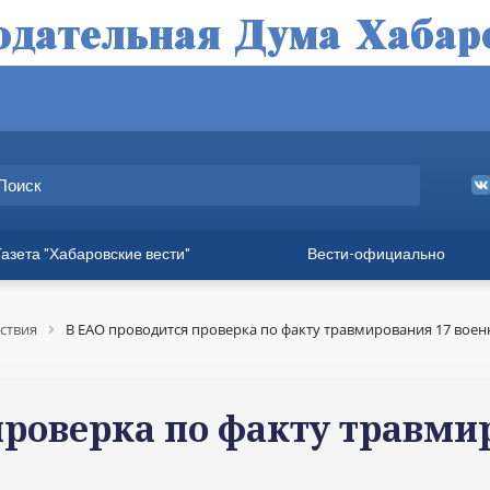
Газета "Хабаровские вести"
Вести-официально
ные выпуски
а
ствия
В ЕАО проводится проверка по факту травмирования 17 вое
вет
твия
проверка по факту травми
ия для хабаровчан
иния