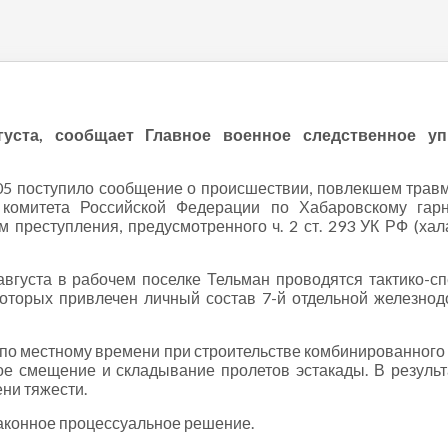
ера
густа, сообщает Главное военное следственное уп
05 поступило сообщение о происшествии, повлекшем тра
 комитета Российской Федерации по Хабаровскому гар
 преступления, предусмотренного ч. 2 ст. 293 УК РФ (ха
 августа в рабочем поселке Тельман проводятся тактико-с
 которых привлечен личный состав 7-й отдельной железно
ут по местному времени при строительстве комбинированно
ое смещение и складывание пролетов эстакады. В резуль
ни тяжести.
законное процессуальное решение.