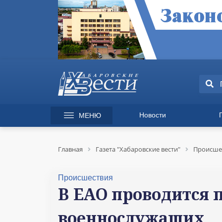
Новости
МЕНЮ
165 лет Хабаровску
Специаль
Происшествия
Экономик
Главная
Газета "Хабаровские вести"
Происше
Культура
Вопрос-от
Спорт
Происшес
Происшествия
Общество
Культура
В ЕАО проводится 
Политика
Информац
военнослужащих
Экономика
Горячая л