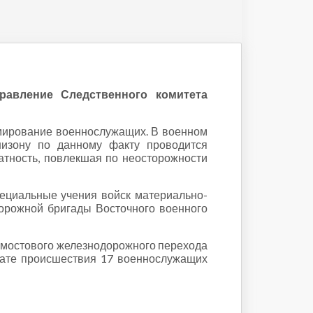
равление Следственного комитета
вмирование военнослужащих. В военном
низону по данному факту проводится
латность, повлекшая по неосторожности
пециальные учения войск материально-
дорожной бригады Восточного военного
го мостового железнодорожного перехода
тате происшествия 17 военнослужащих