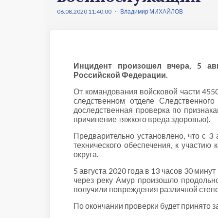
Что происходит
Темы ном
06.08.2020 11:40:00
Владимир МИХАЙЛОВ
Сюжеты
Новости
Интервью
Общество
Комментарии экспертов
Транспорт
Инцидент произошел вчера, 5 ав
Коронавирус
Российской Федерации.
Здравоохранение
От командования войсковой части 455
Прогноз
следственном отделе Следственного
Облик города
доследственная проверка по признакам
Благоустройство
причинение тяжкого вреда здоровью).
Сезонное
Предварительно установлено, что с 3
Торговля
технического обеспечения, к участию
округа.
Образование
Местное самоуправление
5 августа 2020 года в 13 часов 30 мин
через реку Амур произошло продольн
Пульс города
получили повреждения различной степе
Транспорт Хабаровска
По окончании проверки будет принято 
Новости