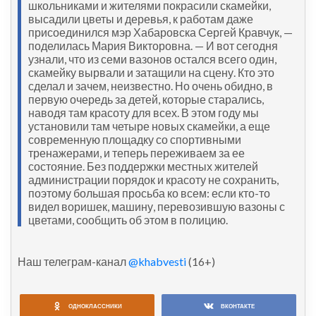
школьниками и жителями покрасили скамейки,
высадили цветы и деревья, к работам даже
присоединился мэр Хабаровска Сергей Кравчук, —
поделилась Мария Викторовна. — И вот сегодня
узнали, что из семи вазонов остался всего один,
скамейку вырвали и затащили на сцену. Кто это
сделал и зачем, неизвестно. Но очень обидно, в
первую очередь за детей, которые старались,
наводя там красоту для всех. В этом году мы
установили там четыре новых скамейки, а еще
современную площадку со спортивными
тренажерами, и теперь переживаем за ее
состояние. Без поддержки местных жителей
администрации порядок и красоту не сохранить,
поэтому большая просьба ко всем: если кто-то
видел воришек, машину, перевозившую вазоны с
цветами, сообщить об этом в полицию.
Наш телеграм-канал
@khabvesti
(16+)
ОДНОКЛАССНИКИ
ВКОНТАКТЕ