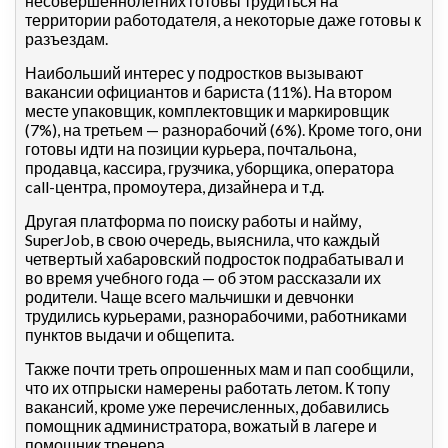
несовершеннолетних готовы трудиться на
территории работодателя, а некоторые даже готовы к
разъездам.
Наибольший интерес у подростков вызывают
вакансии официантов и бариста (11%). На втором
месте упаковщик, комплектовщик и маркировщик
(7%), на третьем — разнорабочий (6%). Кроме того, они
готовы идти на позиции курьера, почтальона,
продавца, кассира, грузчика, уборщика, оператора
call-центра, промоутера, дизайнера и т.д.
Другая платформа по поиску работы и найму,
SuperJob, в свою очередь, выяснила, что каждый
четвертый хабаровский подросток подрабатывал и
во время учебного года — об этом рассказали их
родители. Чаще всего мальчишки и девчонки
трудились курьерами, разнорабочими, работниками
пунктов выдачи и общепита.
Также почти треть опрошенных мам и пап сообщили,
что их отпрыски намерены работать летом. К топу
вакансий, кроме уже перечисленных, добавились
помощник администратора, вожатый в лагере и
помощник тренера.