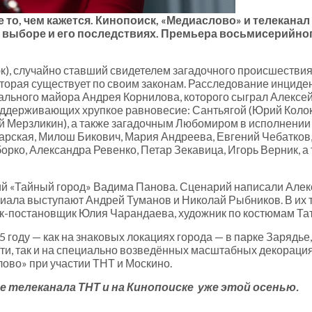
е то, чем кажется. Кинопоиск, «Медиаслово» и телекан
о выборе и его последствиях. Премьера восьмисерийног
к), случайно ставший свидетелем загадочного происшествия
оторая существует по своим законам. Расследование инциде
ьного майора Андрея Корнилова, которого сыграл Алексей 
оддерживающих хрупкое равновесие: Сантьягой (Юрий Колок
й Мерзликин), а также загадочным Любомиром в исполнении 
арская, Милош Бикович, Мария Андреева, Евгений Чебатков,
рко, Александра Ревенко, Петар Зекавица, Игорь Верник, а
й «Тайный город» Вадима Панова. Сценарий написали Алекс
иала выступают Андрей Туманов и Николай Рыбников. В их 
ик-постановщик Юлия Чарандаева, художник по костюмам Т
 году — как на знаковых локациях города — в парке Зарядье
ти, так и на специально возведённых масштабных декораци
ово» при участии ТНТ и Москино.
 телеканала ТНТ и на Кинопоиске уже этой осенью.