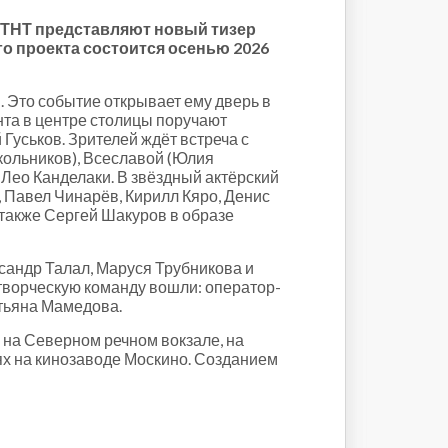
ал ТНТ представляют новый тизер
о проекта состоится осенью 2026
. Это событие открывает ему дверь в
нта в центре столицы поручают
Гуськов. Зрителей ждёт встреча с
ольников), Всеславой (Юлия
Лео Канделаки. В звёздный актёрский
 Павел Чинарёв, Кирилл Кяро, Денис
 также Сергей Шакуров в образе
андр Талал, Маруся Трубникова и
творческую команду вошли: оператор-
атьяна Мамедова.
, на Северном речном вокзале, на
ях на кинозаводе Москино. Созданием