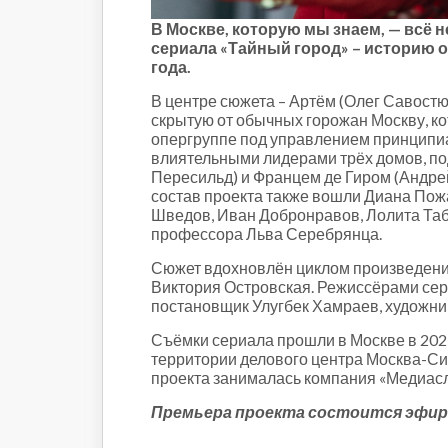
Строительство и городская
среда
В Москве, которую мы знаем, — всё н
Объясняем
сериала «Тайный город» – историю 
года.
Новогоднее
Духовность
В центре сюжета – Артём (Олег Савостю
скрытую от обычных горожан Москву, к
Паводок-2021
опергруппе под управлением принципиал
Антифейк
влиятельными лидерами трёх домов, п
Паводок-2022
Пересильд) и Францем де Гиром (Андре
состав проекта также вошли Диана Пож
Выборы-2022
Шведов, Иван Добронравов, Лолита Табо
профессора Льва Серебрянца.
Сюжет вдохновлён циклом произведени
Виктория Островская. Режиссёрами сер
постановщик Улугбек Хамраев, художн
Съёмки сериала прошли в Москве в 2025
территории делового центра Москва-Си
проекта занималась компания «Медиасл
Премьера проекта состоится эфире