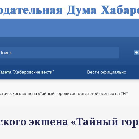
Газета "Хабаровские вести"
Вести-официально
ные выпуски
а
тического экшена «Тайный город» состоится этой осенью на ТНТ
вет
твия
кого экшена «Тайный горо
ия для хабаровчан
иния