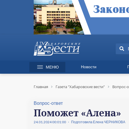
Новости
МЕНЮ
165 лет Хабаровску
Специаль
Происшествия
Экономик
Главная
Газета "Хабаровские вести"
Вопрос-о
Культура
Вопрос-от
Спорт
Происшес
Вопрос-ответ
Общество
Культура
Поможет «Алена»
Политика
Информац
24.01.2024 00:01:00
Подготовила Елена ЧЕРНИКОВА
Экономика
Горячая л