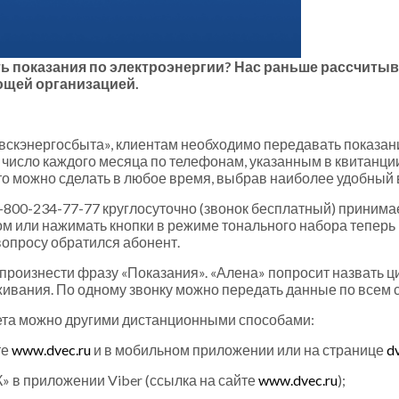
ть показания по электроэнергии? Нас раньше рассчитыв
щей организацией.
кэнергосбыта», клиентам необходимо передавать показани
е число каждого месяца по телефонам, указанным в квитанц
о можно сделать в любое время, выбрав наиболее удобный 
-800-234-77-77 круглосуточно (звонок бесплатный) приним
м или нажимать кнопки в режиме тонального набора теперь н
вопросу обратился абонент.
произнести фразу «Показания». «Алена» попросит назвать ц
оживания. По одному звонку можно передать данные по всем 
ета можно другими дистанционными способами:
те
www.dvec.ru
и в мобильном приложении или на странице
d
» в приложении Viber (ссылка на сайте
www.dvec.ru
);