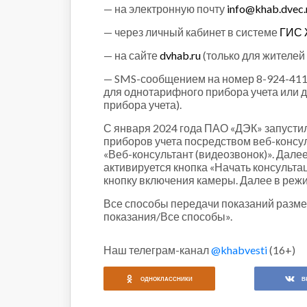
— на электронную почту
info@khab.dvec.
— через личный кабинет в системе
ГИС
— на сайте
dvhab.ru
(только для жителей 
— SMS-сообщением на номер 8-924-411-4
для однотарифного прибора учета или д
прибора учета).
С января 2024 года ПАО «ДЭК» запусти
приборов учета посредством веб-консу
«Веб-консультант (видеозвонок)». Дал
активируется кнопка «Начать консульт
кнопку включения камеры. Далее в реж
Все способы передачи показаний раз
показания/Все способы».
Наш телеграм-канал
@khabvesti
(16+)
ОДНОКЛАССНИКИ
В