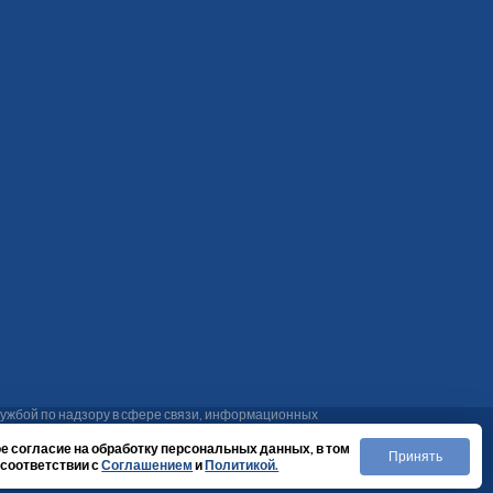
ужбой по надзору в сфере связи, информационных
48-61, тел. (4212) 75-48-34. Эл. адреса: vesti@khab-
е согласие на обработку персональных данных, в том
Принять
 соответствии с
Соглашением
и
Политикой.