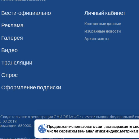
Вести-официально
Личный кабинет
Контактные данные
Реклама
Избранные новости
Галерея
Архив газеты
Видео
Трансляции
Опрос
Оформление подписки
. Свидетельство о регистрации СМИ ЭЛ № ФС77-75285 выдано Федеральной сл
5.03.2019.
кции: 680000, г. Хабаровск, ул. Ким Ю Чена, 6, тел./факс: (4212) 75-48-70, 75-
Продолжая использовать сайт, вы выражаете сво
числе сервисом веб-аналитики Яндекс.Метрика в
ешения правообладателя запрещено