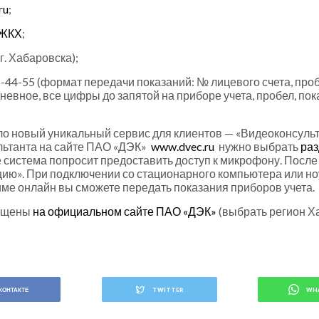
ru
;
 ЖКХ
;
г. Хабаровска);
4-55 (формат передачи показаний: № лицевого счета, пробе
невное, все цифры до запятой на приборе учета, пробел, по
ло новый уникальный сервис для клиентов — «Видеоконсульт
льтанта на сайте ПАО «ДЭК»
www.dvec.ru
нужно выбрать
раз
ее система попросит предоставить доступ к микрофону. Пос
ацию». При подключении со стационарного компьютера или н
име онлайн вы сможете передать показания приборов учета.
мещены
на официальном сайте ПАО «ДЭК»
(выбрать регион Х
КОНТАКТЕ
TWITTER
WH