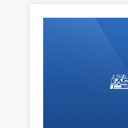
Что происходит
Темы ном
Сюжеты
Новости
Интервью
Общество
Комментарии экспертов
Транспорт
Коронавирус
Здравоохранение
Прогноз
Облик города
Благоустройство
Сезонное
Торговля
Образование
Местное самоуправление
Пульс города
Транспорт Хабаровска
Новости