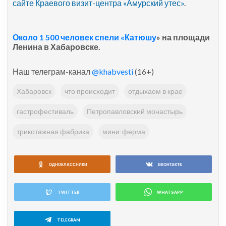
сайте Краевого визит-центра «Амурский утес»
.
Около 1 500 человек спели «Катюшу
» на площади
Ленина в Хабаровске.
Наш телеграм-канал
@khabvesti
(16+)
Хабаровск
что происходит
отдыхаем в крае
гастрофестиваль
Петропавловский монастырь
трикотажная фабрика
мини-ферма
ОДНОКЛАССНИКИ
ВКОНТАКТЕ
TWITTER
WHATSAPP
TELEGRAM