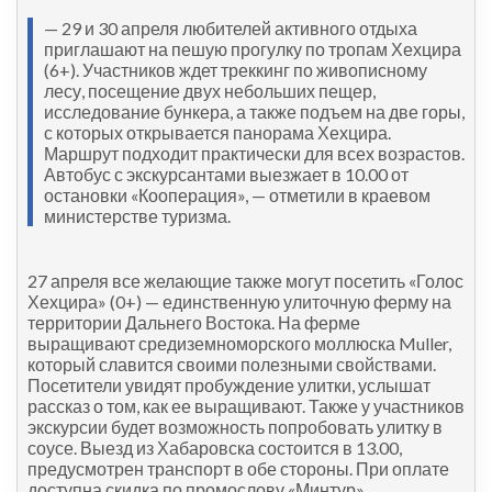
— 29 и 30 апреля любителей активного отдыха
приглашают на пешую прогулку по тропам Хехцира
(6+). Участников ждет треккинг по живописному
лесу, посещение двух небольших пещер,
исследование бункера, а также подъем на две горы,
с которых открывается панорама Хехцира.
Маршрут подходит практически для всех возрастов.
Автобус с экскурсантами выезжает в 10.00 от
остановки «Кооперация», — отметили в краевом
министерстве туризма.
27 апреля все желающие также могут посетить «Голос
Хехцира» (0+) — единственную улиточную ферму на
территории Дальнего Востока. На ферме
выращивают средиземноморского моллюска Muller,
который славится своими полезными свойствами.
Посетители увидят пробуждение улитки, услышат
рассказ о том, как ее выращивают. Также у участников
экскурсии будет возможность попробовать улитку в
соусе. Выезд из Хабаровска состоится в 13.00,
предусмотрен транспорт в обе стороны. При оплате
доступна скидка по промослову «Минтур».